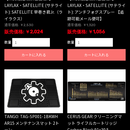
LAYLAX・SATELLITE (サテライ
LAYLAX・SATELLITE (サテライ
ト): SATELLITE 早巻き君Jr.（ラ
ト): アンチフォグスプレー 【追
イラクス）
跡可能メール便可】
通常価格: ￥2,530
通常価格: ￥1,320
販売価格: ￥2,024
販売価格: ￥1,056
数量
数量
カートに入れる
カートに入れる
TANGO: TAG-SP001-1BKWH
CERUS GEAR:クリーニングマ
AR15 メンテナンスマット 2ト
ット ライフルカートリッジ
ーン
Carbon Black 91x30.5