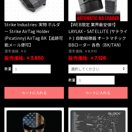
Strike Industries: 実物 ホルダ
【WEB限定 業界最安値!!】
ー Strike AirTag Holder
LAYLAX・SATELLITE (サテライ
(Picatinny) AirTag BK【追跡可
ト): 自動給弾器 オートマチック
能メール便可】
BBローダー 各色（BK/TAN）
通常価格: ￥0
通常価格: ￥8,910
販売価格: ￥3,850
販売価格: ￥7,128
数量
数量
カートに入れる
カートに入れる