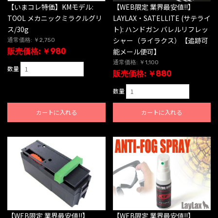
【いまコレ特価】KMモデル:
【WEB限定 業界最安値!!】
TOOL メカニックミラクルグリ
LAYLAX・SATELLITE (サテライ
ス/30g
ト): ハンドガン バレルリフレッ
シャー（ライラクス）【追跡可
通常価格: ￥2,750
販売価格: ￥980
能メール便可】
通常価格: ￥1,100
数量
販売価格: ￥880
数量
カートに入れる
カートに入れる
【WEB限定 業界最安値!!】
【WEB限定 業界最安値!!】