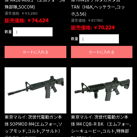
殊部隊,SOCOM)
TAN（H&K,ヘッケラー,コッ
ホ,5.56)
通常価格: ￥93,280
販売価格: ￥74,624
通常価格: ￥87,780
販売価格: ￥70,224
数量
数量
カートに入れる
カートに入れる
東京マルイ: 次世代電動ガン本
東京マルイ: 次世代電動ガン本
体 SOPMOD M4(エムフォー,ソ
体 M4 CQB-R BK （エムフォー,
ップモッド,コルト,アサルト）
シーキュービー,コルト,特殊部