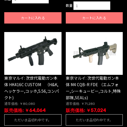
数量
カートに入れる
カートに入れる
東京マルイ: 次世代電動ガン本
東京マルイ: 次世代電動ガン本
体 HK416C CUSTOM （H&K,
体 M4 CQB-R FDE （エムフォ
ヘッケラー,コッホ,5.56,コンパ
ー,シーキュービー,コルト,特殊
クト)
部隊,SEALs)
通常価格: ￥80,080
通常価格: ￥71,280
販売価格: ￥64,064
販売価格: ￥57,024
ただいま品切れ中です。
ただいま品切れ中です。