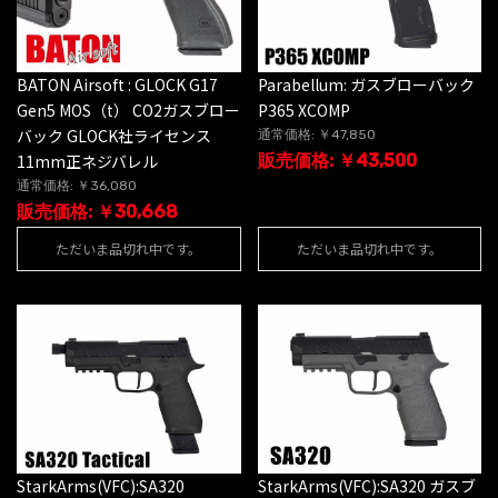
BATON Airsoft : GLOCK G17
Parabellum: ガスブローバック
Gen5 MOS（t） CO2ガスブロー
P365 XCOMP
バック GLOCK社ライセンス
通常価格: ￥47,850
11mm正ネジバレル
販売価格: ￥43,500
通常価格: ￥36,080
販売価格: ￥30,668
ただいま品切れ中です。
ただいま品切れ中です。
StarkArms(VFC):SA320
StarkArms(VFC):SA320 ガスブ