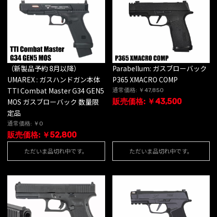
（新製品予約 8月以降）
Parabellum: ガスブローバック
UMAREX : ガスハンドガン本体
P365 XMACRO COMP
TTI Combat Master G34 GEN5
通常価格: ￥47,850
MOS ガスブローバック 数量限
販売価格: ￥43,500
定品
通常価格: ￥0
販売価格: ￥52,800
ただいま品切れ中です。
ただいま品切れ中です。