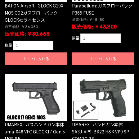
BATON Airsoft : GLOCK G19X
Parabellum: ガスブローバック
MOS CO2ガスブローバック
P365 FUSE
GLOCK社ライセンス
通常価格: ￥48,180
販売価格: ￥43,800
通常価格: ￥36,080
販売価格: ￥30,668
数量
数量
カートに入れる
カートに入れる
UMAREX : ガスハンドガン本体
UMAREX : ハンドガン本体
uma-048 VFC GLOCK17 Gen.5
SA3J-VP9-BK22 H&K VP9 SP
MOS BK
COMBO BK