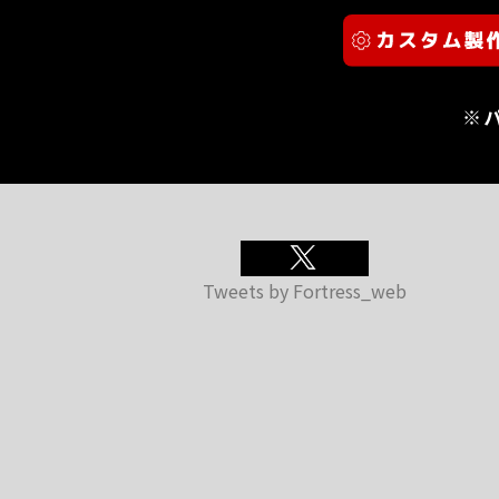
※
Tweets by Fortress_web