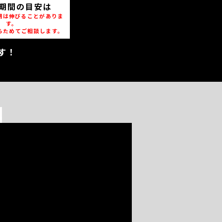
期間の目安は
期は伸びることがありま
す。
らためてご相談します。
す！