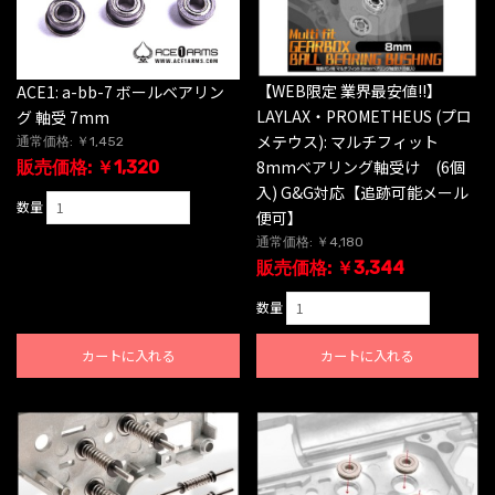
【WEB限定 業界最安値!!】
ACE1: a-bb-7 ボールベアリン
LAYLAX・PROMETHEUS (プロ
グ 軸受 7mm
メテウス): マルチフィット
通常価格: ￥1,452
8mmベアリング軸受け (6個
販売価格: ￥1,320
入) G&G対応【追跡可能メール
数量
便可】
通常価格: ￥4,180
販売価格: ￥3,344
数量
カートに入れる
カートに入れる