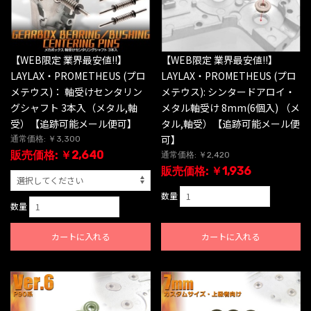
【WEB限定 業界最安値!!】
【WEB限定 業界最安値!!】
LAYLAX・PROMETHEUS (プロ
LAYLAX・PROMETHEUS (プロ
メテウス)： 軸受けセンタリン
メテウス): シンタードアロイ・
グシャフト 3本入（メタル,軸
メタル軸受け 8mm(6個入) （メ
受）【追跡可能メール便可】
タル,軸受）【追跡可能メール便
可】
通常価格: ￥3,300
販売価格: ￥2,640
通常価格: ￥2,420
販売価格: ￥1,936
数量
数量
カートに入れる
カートに入れる