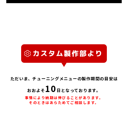
製作・整備にかかる工費については返金対象外です。
くなることに同意していることとします。
テナンスはこれを厳守し製作しており、ご依頼内容で法定値を
によりお断りできるものとします。
万が一、製作・整備の不備による返品事由が生じた場合は、そ
お客様は当店が作業に取りかかったのちに、いかなる事情であ
超える初速指定は不可となります。また、最高初速の数値指定
当店が確認した物品に違法性があると判断した場合、当店には
の時点でできるかぎり原状回復した現物の返却または、原状と
っても完全な原状回復を求めることはできません。
も安全マージンの観点により承っておりません。
管轄警察署への届出義務が発生します。その際に必要な一切の
同等の代品を返却することとします。
発送、お持込みにかかわらず、当店に到着する以前の状態につ
情報はお客様の同意を得ることなく提示できることとします。
製作・整備に付与する保証の範囲は、製作証明書(カルテ)に記
いて、当店では一切責任を負いません(配送事故、破損などのな
載の保証規定に準じます。
いよう確実に発送してください)。
当店に製作・整備を依頼した時点で、お客様はパッケージの開
封および使用痕(確認のための作動痕)、分解痕が発生すること
を了承したものとします。
ただいま、チューニングメニューの製作期間の目安は
10
製作・整備作業に直接関係のない物品についての状態は保証い
おおよそ
日となっております。
たしません(光学機器やマガジンなど、カスタムに直接関係ない
事情により納期は伸びることがあります。
そのときはあらためてご相談します。
ものは取り外し、お客様側で保管してください)。
契約が無効になった品(製作依頼のキャンセル)は、お客様が送
※パーツの組込のみのメニューは通常即日～出荷可能です！
料を負担しての返却、またはお客様の同意を得て当店にてしか