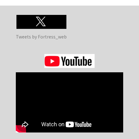
るべき措置をとることができます。
返却の際の梱包は万全を尽くしますが、当店より発送後に起こ
るいかなる事態にも当店は一切責任を負いません。
製作・整備契約の状況に関わらず、当店での物品保管期限は到
Tweets by Fortress_web
着後3ヶ月までとします。それ以降はいかなる事情であっても
お客様は所有権を放棄したとみなし、当店の権限で売買または
廃棄できることとします。