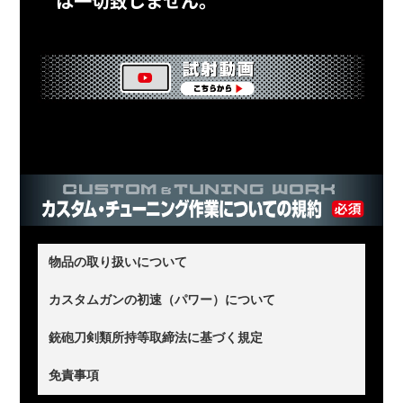
は一切致しません。
物品の取り扱いについて
当店は、お客様からお預かりした品物の取り扱いに万全の注意
カスタムガンの初速（パワー）について
を払い、作業に取りかかるまでは品物をお預かりした状態で保
2007年2月21日に銃刀法が改正され、0.989Jを超える発射速度
銃砲刀剣類所持等取締法に基づく規定
管すること(原状維持)に努めます。
（パワー）を超えるエアソフトガンは準空気銃となり、銃刀法
違法品(違法改造の玩具銃、不法所持品など)や盗品、その他当
免責事項
当店が作業に取りかかった時点で、お客様は品物が原状ではな
違反となります。 当店が施工するチューニング及び修理、メン
店がふさわしくないと判断したお客様との契約は、当店の判断