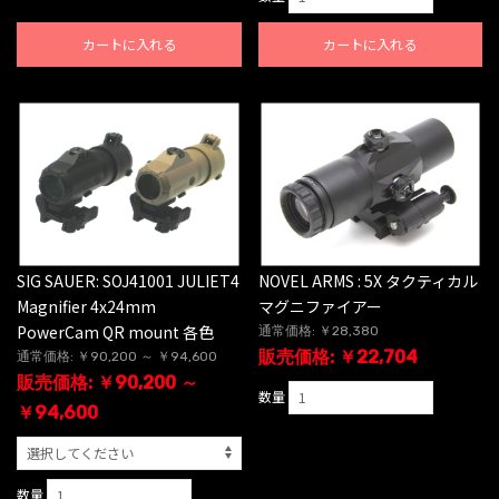
カートに入れる
カートに入れる
SIG SAUER: SOJ41001 JULIET4
NOVEL ARMS : 5X タクティカル
Magnifier 4x24mm
マグニファイアー
PowerCam QR mount 各色
通常価格: ￥28,380
販売価格: ￥22,704
通常価格: ￥90,200 ～ ￥94,600
販売価格: ￥90,200 ～
数量
￥94,600
数量