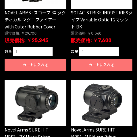
NOVEL ARMS : スコープ 3X タク
SOTAC: STRIKE INDUSTRIESタ
ティカル マグニファイアー
イプ Variable Optic T2マウン
with Outer Rubber Cover
ト BK
通常価格: ￥29,700
通常価格: ￥8,360
販売価格: ￥25,245
販売価格: ￥7,600
数量
数量
カートに入れる
カートに入れる
Novel Arms SURE HIT
Novel Arms SURE HIT
MPS3（3X Micro Prism
MPS1（1X Micro Prism