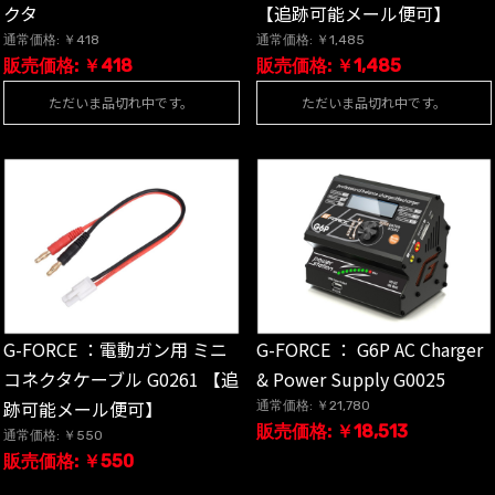
クタ
【追跡可能メール便可】
通常価格: ￥418
通常価格: ￥1,485
販売価格: ￥418
販売価格: ￥1,485
ただいま品切れ中です。
ただいま品切れ中です。
G-FORCE ：電動ガン用 ミニ
G-FORCE ： G6P AC Charger
コネクタケーブル G0261 【追
& Power Supply G0025
跡可能メール便可】
通常価格: ￥21,780
販売価格: ￥18,513
通常価格: ￥550
販売価格: ￥550