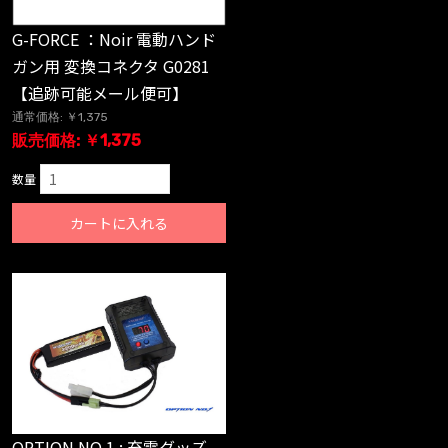
G-FORCE ：Noir 電動ハンド
ガン用 変換コネクタ G0281
【追跡可能メール便可】
通常価格: ￥1,375
販売価格: ￥1,375
数量
カートに入れる
OPTION NO.1 : 充電グッズ