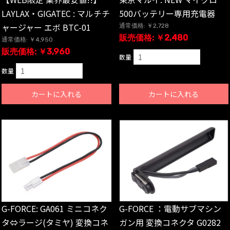
LAYLAX・GIGATEC : マルチチ
500バッテリー専用充電器
ャージャー エボ BTC-01
通常価格: ￥2,728
販売価格: ￥2,480
通常価格: ￥4,950
販売価格: ￥3,960
数量
数量
カートに入れる
カートに入れる
G-FORCE: GA061 ミニコネク
G-FORCE ：電動サブマシン
タ⇔ラージ(タミヤ) 変換コネ
ガン用 変換コネクタ G0282