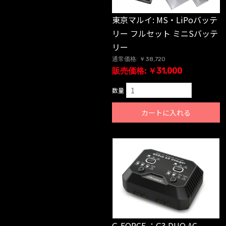
東京マルイ: MS・LiPoバッテ
リー フルセット ミニSバッテ
リー
通常価格: ￥38,720
販売価格: ￥31,000
数量
カートに入れる
G-FORCE ：G3 DUO AC