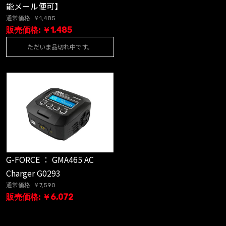
能メール便可】
通常価格: ￥1,485
販売価格: ￥1,485
ただいま品切れ中です。
G-FORCE ： GMA465 AC
Charger G0293
通常価格: ￥7,590
販売価格: ￥6,072