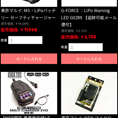
G-FORCE ：LiPo Warning
東京マルイ: MS・LiPoバッテ
LED G0289 【追跡可能メール
リー セーフティチャージャー
便可】
通常価格: ￥14,080
販売価格: ￥11,968
通常価格: ￥2,750
販売価格: ￥2,750
数量
数量
カートに入れる
カートに入れる
【WEB限定 業界最安値!!】
東京マルイ: NEW マイクロ