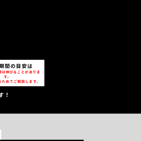
期間の目安は
期は伸びることがありま
す。
らためてご相談します。
す！