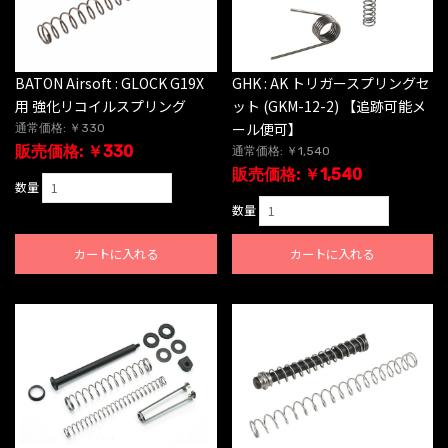
BATON Airsoft : GLOCK G19X
GHK : AK トリガースプリングセ
用 強化リコイルスプリング
ット (GKM-12-2) 【追跡可能メ
ール便可】
通常価格: ￥330
販売価格: ￥330
通常価格: ￥1,540
販売価格: ￥1,540
数量
数量
カートに入れる
カートに入れる