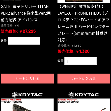
GATE: 電子トリガー TITAN
【WEB限定 業界最安値!!】
VER2 advance 従来型Ver2用
LAYLAX・PROMETHEUS (プ
前方配線 アドバンス
ロメテウス): EGハードギアフ
レーム専用 ハードセレクター
通常価格: ￥0
販売価格: ￥27,225
プレート(6mm/8mm軸受け
対応)
数量
通常価格: ￥1,650
販売価格: ￥1,320
数量
カートに入れる
カートに入れる