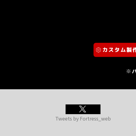
※
Tweets by Fortress_web