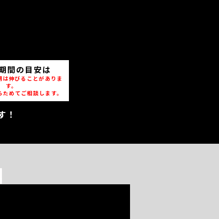
期間の目安は
期は伸びることがありま
す。
らためてご相談します。
す！