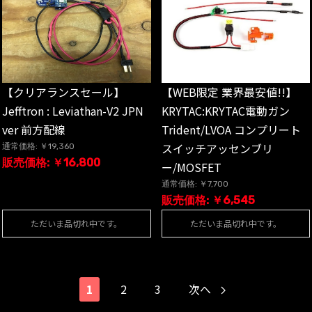
【WEB限定 業界最安値!!】
【クリアランスセール】
KRYTAC:KRYTAC電動ガン
Jefftron : Leviathan-V2 JPN
Trident/LVOA コンプリート
ver 前方配線
スイッチアッセンブリ
通常価格: ￥19,360
販売価格: ￥16,800
ー/MOSFET
通常価格: ￥7,700
販売価格: ￥6,545
ただいま品切れ中です。
ただいま品切れ中です。
1
2
3
次へ