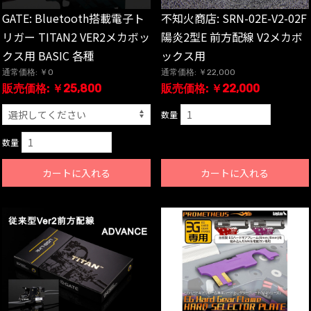
GATE: Bluetooth搭載電子ト
不知火商店: SRN-02E-V2-02F
リガー TITAN2 VER2メカボッ
陽炎2型E 前方配線 V2メカボ
クス用 BASIC 各種
ックス用
通常価格: ￥0
通常価格: ￥22,000
販売価格: ￥25,800
販売価格: ￥22,000
数量
数量
カートに入れる
カートに入れる