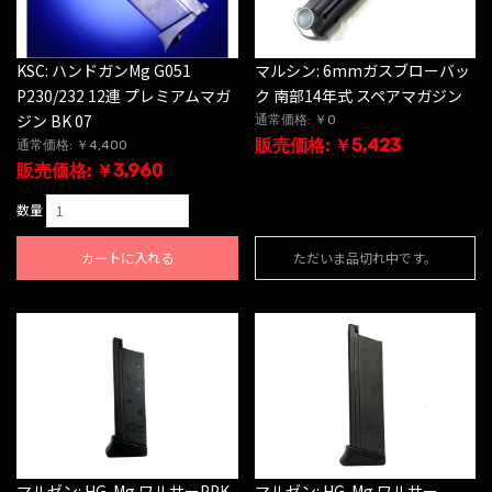
KSC: ハンドガンMg G051
マルシン: 6mmガスブローバッ
P230/232 12連 プレミアムマガ
ク 南部14年式 スペアマガジン
ジン BK 07
通常価格: ￥0
販売価格: ￥5,423
通常価格: ￥4,400
販売価格: ￥3,960
数量
カートに入れる
ただいま品切れ中です。
マルゼン: HG-Mg ワルサーPPK
マルゼン: HG-Mg ワルサー