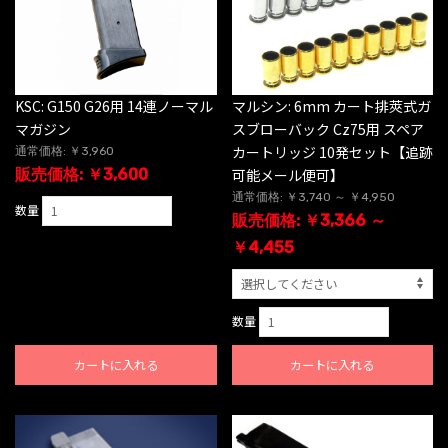
KSC: G150 G26用 14連ノーマル
マルシン: 6mm カート排莢式ガ
マガジン
スブローバック Cz75用 スペア
カートリッジ 10発セット【追跡
通常価格: ￥3,960
販売価格: ￥3,600
可能メール便可】
通常価格: ￥3,740 ～ ￥4,950
数量
販売価格: ￥3,366 ～
￥4,455
数量
カートに入れる
カートに入れる