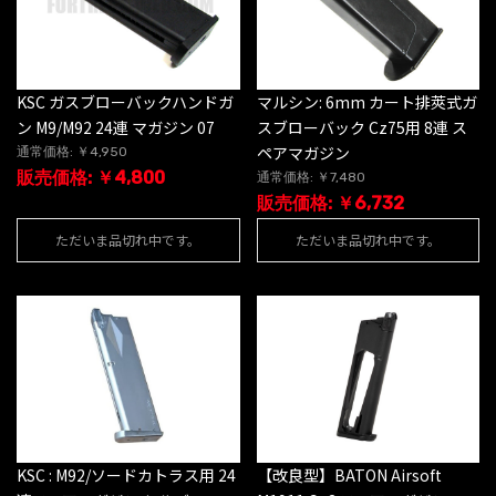
KSC ガスブローバックハンドガ
マルシン: 6mm カート排莢式ガ
ン M9/M92 24連 マガジン 07
スブローバック Cz75用 8連 ス
ペアマガジン
通常価格: ￥4,950
販売価格: ￥4,800
通常価格: ￥7,480
販売価格: ￥6,732
ただいま品切れ中です。
ただいま品切れ中です。
KSC : M92/ソードカトラス用 24
【改良型】BATON Airsoft