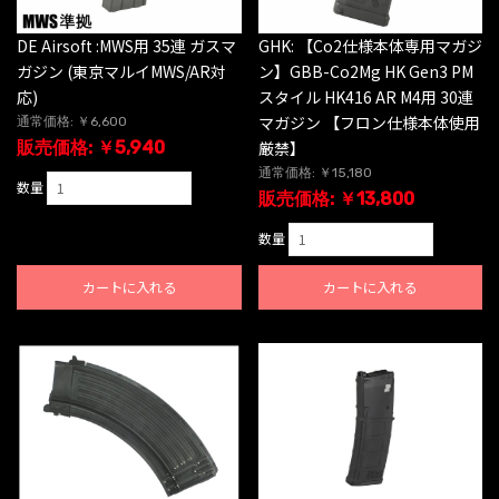
DE Airsoft :MWS用 35連 ガスマ
GHK: 【Co2仕様本体専用マガジ
ガジン (東京マルイMWS/AR対
ン】GBB-Co2Mg HK Gen3 PM
応)
スタイル HK416 AR M4用 30連
マガジン 【フロン仕様本体使用
通常価格: ￥6,600
販売価格: ￥5,940
厳禁】
通常価格: ￥15,180
数量
販売価格: ￥13,800
数量
カートに入れる
カートに入れる