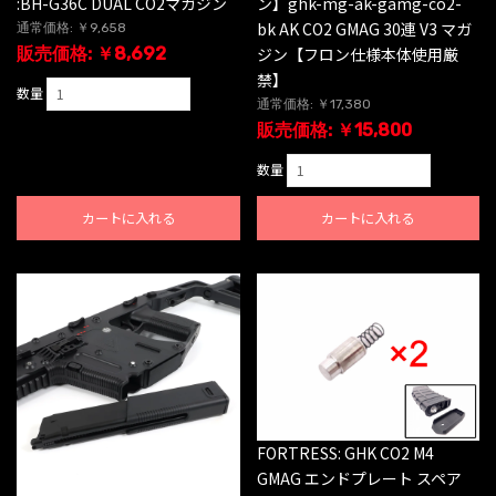
:BH-G36C DUAL CO2マガジン
ン】ghk-mg-ak-gamg-co2-
bk AK CO2 GMAG 30連 V3 マガ
通常価格: ￥9,658
販売価格: ￥8,692
ジン【フロン仕様本体使用厳
禁】
数量
通常価格: ￥17,380
販売価格: ￥15,800
数量
カートに入れる
カートに入れる
FORTRESS: GHK CO2 M4
GMAG エンドプレート スペア