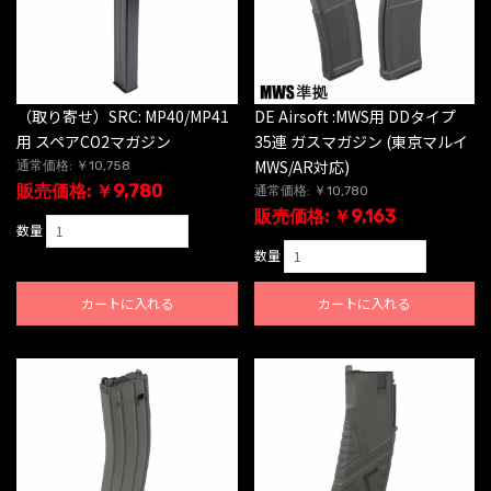
（取り寄せ）SRC: MP40/MP41
DE Airsoft :MWS用 DDタイプ
用 スペアCO2マガジン
35連 ガスマガジン (東京マルイ
MWS/AR対応)
通常価格: ￥10,758
販売価格: ￥9,780
通常価格: ￥10,780
販売価格: ￥9,163
数量
数量
カートに入れる
カートに入れる