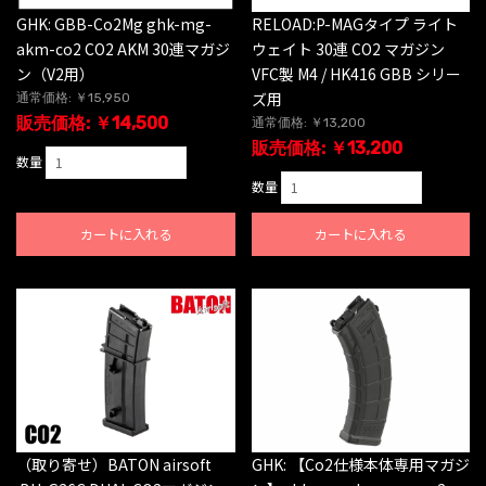
GHK: GBB-Co2Mg ghk-mg-
RELOAD:P-MAGタイプ ライト
akm-co2 CO2 AKM 30連マガジ
ウェイト 30連 CO2 マガジン
ン（V2用）
VFC製 M4 / HK416 GBB シリー
ズ用
通常価格: ￥15,950
販売価格: ￥14,500
通常価格: ￥13,200
販売価格: ￥13,200
数量
数量
カートに入れる
カートに入れる
（取り寄せ）BATON airsoft
GHK: 【Co2仕様本体専用マガジ