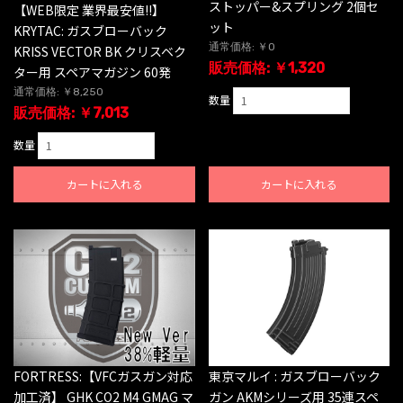
ストッパー&スプリング 2個セ
【WEB限定 業界最安値!!】
ット
KRYTAC: ガスブローバック
通常価格: ￥0
KRISS VECTOR BK クリスベク
販売価格: ￥1,320
ター用 スペアマガジン 60発
通常価格: ￥8,250
数量
販売価格: ￥7,013
数量
カートに入れる
カートに入れる
FORTRESS:【VFCガスガン対応
東京マルイ : ガスブローバック
加工済】 GHK CO2 M4 GMAG マ
ガン AKMシリーズ用 35連スペ