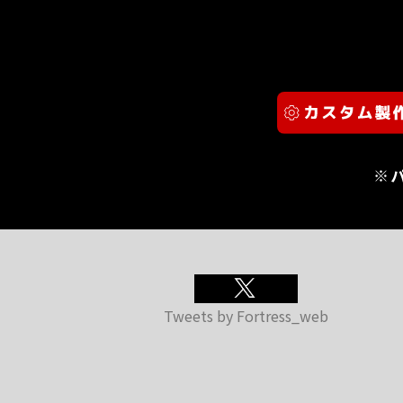
※
Tweets by Fortress_web