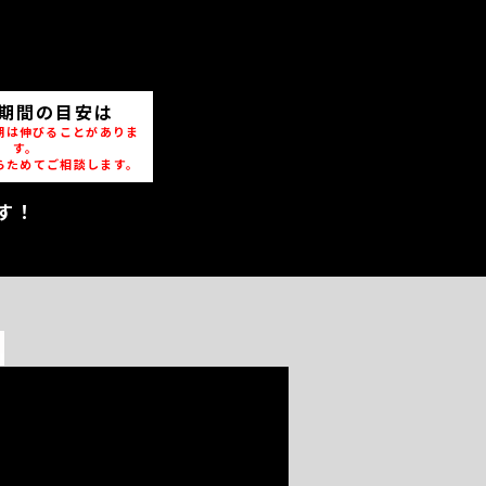
期間の目安は
期は伸びることがありま
す。
らためてご相談します。
す！