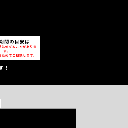
期間の目安は
期は伸びることがありま
す。
らためてご相談します。
す！