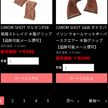
CAROM SHOT マルゼンP38
CAROM SHOT S&W タナカパ
紫檀ストレイク 木製グリップ
イソン ウォールナットオーバ
【追跡可能メール便可】
ースクエアー 木製グリップ
【追跡可能メール便可】
通常価格: ￥12,980
販売価格: ￥11,682
通常価格: ￥11,660
販売価格: ￥10,600
数量
数量
カートに入れる
カートに入れる
...
1
2
3
4
5
次へ
最後へ