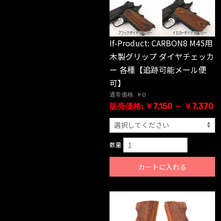
If-Product: CARBON8 M45用
木製グリップ ダイヤチェッカ
ー 各種【追跡可能メール便
可】
通常価格: ￥0
販売価格: ￥7,150 ～ ￥7,370
数量
カートに入れる