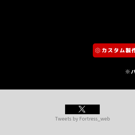
※
Tweets by Fortress_web