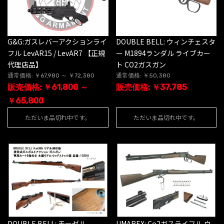
G&G:ガスレバーアクションライ
DOUBLE BELL: ウィンチェスタ
フル LevAR15 / LevAR7 【正規
ー M1894ランダル ライブカー
代理店品】
ト CO2ガスガン
通常価格: ￥67,980 ～ ￥72,380
通常価格: ￥50,380
販売価格: ￥61,800 ～
販売価格: ￥37,785
￥65,800
ただいま品切れ中です。
ただいま品切れ中です。
DOUBLE BELL: モーゼル
UMAREX: Co2ガスライフル ウ