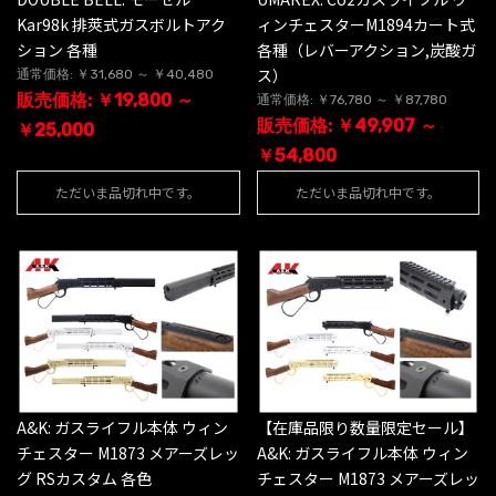
Kar98k 排莢式ガスボルトアク
ィンチェスターM1894カート式
ション 各種
各種（レバーアクション,炭酸ガ
ス）
通常価格: ￥31,680 ～ ￥40,480
販売価格: ￥19,800 ～
通常価格: ￥76,780 ～ ￥87,780
販売価格: ￥49,907 ～
￥25,000
￥54,800
ただいま品切れ中です。
ただいま品切れ中です。
A&K: ガスライフル本体 ウィン
【在庫品限り数量限定セール】
チェスター M1873 メアーズレッ
A&K: ガスライフル本体 ウィン
グ RSカスタム 各色
チェスター M1873 メアーズレッ