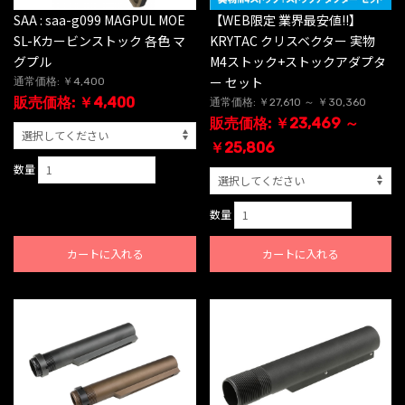
SAA : saa-g099 MAGPUL MOE
【WEB限定 業界最安値!!】
SL-Kカービンストック 各色 マ
KRYTAC クリスベクター 実物
グプル
M4ストック+ストックアダプタ
ー セット
通常価格: ￥4,400
販売価格: ￥4,400
通常価格: ￥27,610 ～ ￥30,360
販売価格: ￥23,469 ～
￥25,806
数量
数量
カートに入れる
カートに入れる