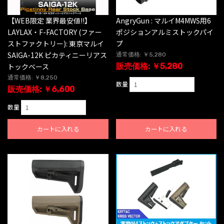
【WEB限定 業界最安値!!】
AngryGun : マルイM4MWS用6
LAYLAX・F-FACTORY (ファー
ポジションアルミストックパイ
ストファクトリー): 東京マルイ
プ
SAIGA-12K ピカティニーリアス
通常価格: ￥5,280
トックベース
販売価格: ￥5,280
通常価格: ￥8,250
数量
販売価格: ￥6,600
数量
カートに入れる
カートに入れる