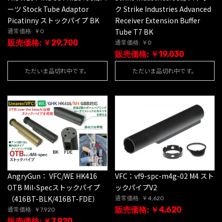
ーツ Stock Tube Adaptor
ク Strike Industries Advanced
Picatinny ストックパイプ BK
Receiver Extension Buffer
Tube T7 BK
通常価格: ￥0
販売価格: ￥29,700
通常価格: ￥0
販売価格: ￥19,030
ただいま品切れ中です。
ただいま品切れ中です。
AngryGun： VFC/WE HK416
VFC：vf9-spc-m4g-02 M4 スト
OTB Mil-Specストックパイプ
ックパイプV2
（416BT-BLK/416BT-FDE）
通常価格: ￥4,620
販売価格: ￥4,620
通常価格: ￥7,920
販売価格: ￥7,920