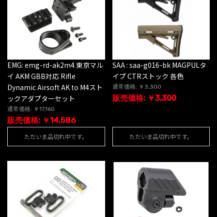
EMG: emg-rd-ak2m4 東京マル
SAA : saa-g016-bk MAGPULタ
イ AKM GBB対応 Rifle
イプ CTRストック 各色
Dynamic Airsoft AK to M4スト
通常価格: ￥3,300
ックアダプターセット
販売価格: ￥3,300
通常価格: ￥17,160
販売価格: ￥14,586
ただいま品切れ中です。
ただいま品切れ中です。