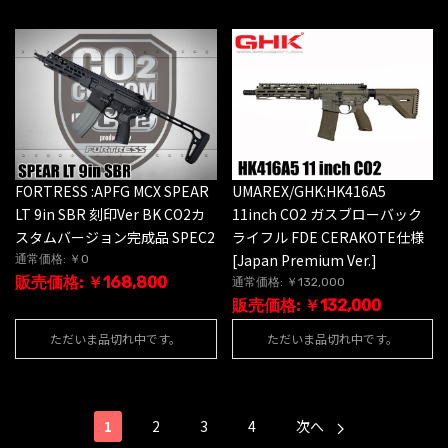
UMAREX/GHK:HK416A5
FORTRESS :APFG MCX SPEAR
11inch CO2 ガスブローバック
LT 9in SBR 刻印Ver BK CO2カ
ライフル FDE CERAKOTE仕様
スタムバージョン完成品 SPEC2
[Japan Premium Ver.]
通常価格: ￥0
販売価格: ￥168,800
通常価格: ￥132,000
販売価格: ￥132,000
ただいま品切れ中です。
ただいま品切れ中です。
1
2
3
4
次へ