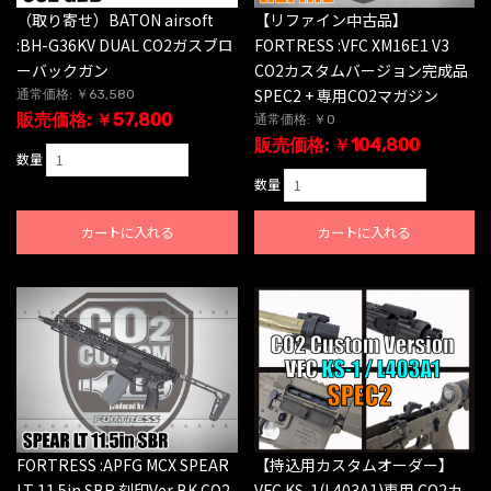
（取り寄せ）BATON airsoft
【リファイン中古品】
:BH-G36KV DUAL CO2ガスブロ
FORTRESS :VFC XM16E1 V3
ーバックガン
CO2カスタムバージョン完成品
SPEC2 + 専用CO2マガジン
通常価格: ￥63,580
販売価格: ￥57,800
通常価格: ￥0
販売価格: ￥104,800
数量
数量
カートに入れる
カートに入れる
【持込用カスタムオーダー】
FORTRESS :APFG MCX SPEAR
VFC KS-1(L403A1)専用 CO2カ
LT 11.5in SBR 刻印Ver BK CO2