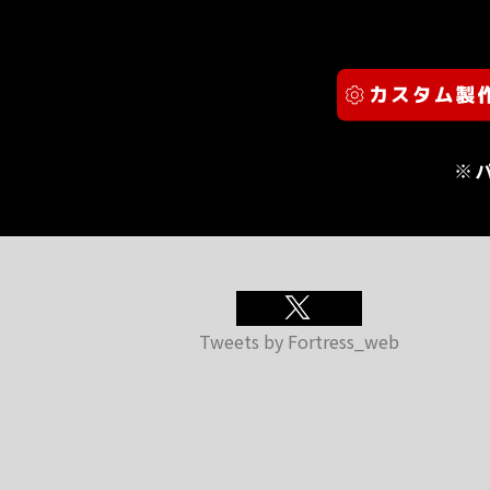
※
Tweets by Fortress_web