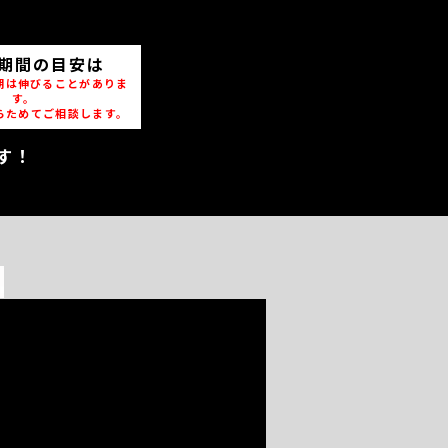
期間の目安は
期は伸びることがありま
す。
らためてご相談します。
す！