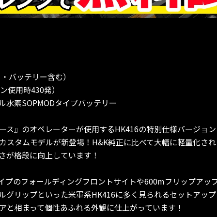
ー・バッテリー含む）
ン使用時430発）
ケル水素SOPMODタイプバッテリー
ス』のオペレーターが使用するHK416の特別仕様バージョ
ズのカスタムモデルが新登場！H&K純正に比べて大幅に軽量化さ
さが格段に向上しています！
イプのフォールディングフロントサイトや600mフリップアッ
ルグリップといった米軍系HK416に多く見られるセットアッ
アと相まって個性あふれる外観に仕上がっています！