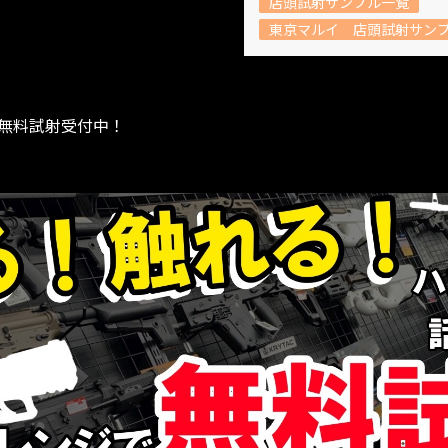
店頭試射サンプル一覧
東京マルイ 店頭試射サン
無料試射受付中！