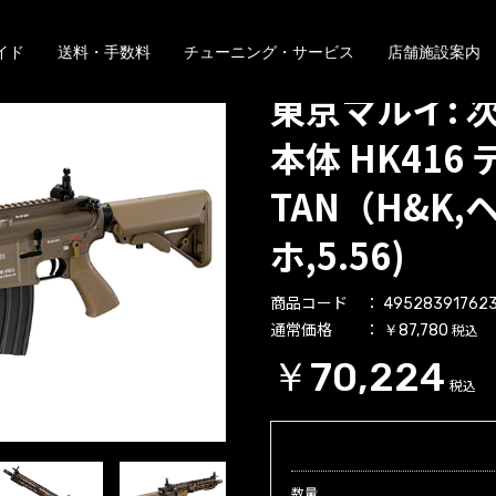
イド
送料・手数料
チューニング・サービス
店舗施設案内
東京マルイ: 
本体 HK416
TAN（H&K
ホ,5.56)
商品コード
49528391762
通常価格
税込
￥87,780
￥70,224
税込
数量