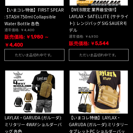
【WEB限定 業界最安値!!】
【いまコレ特価】FIRST SPEAR
LAYLAX・SATELLITE (サテライ
: STASH 750ml Collapsible
ト): レンジバッグ SIG SAUERモ
Water Bottle 各色
デル
通常価格: ￥4,400
販売価格: ￥1,980 ～
通常価格: ￥6,930
販売価格: ￥5,544
￥4,400
ただいま品切れ中です。
ただいま品切れ中です。
LAYLAX・GARUDA (ガルーダ):
【いまコレ特価】LAYLAX・
ミリタリー 4WAYショルダーバ
GARUDA (ガルーダ):ミリタリー
ッグ 各色
タブレットPC ショルダーバッ