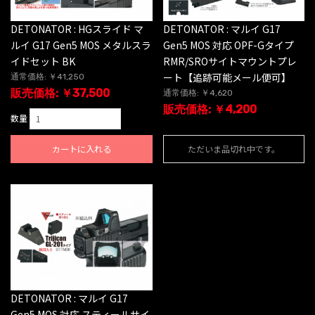
DETONATOR : HGスライド マ
DETONATOR : マルイ G17
ルイ G17 Gen5 MOS メタルスラ
Gen5 MOS 対応 OPF-Gタイプ
イドセット BK
RMR/SROサイトマウントプレ
ート【追跡可能メール便可】
通常価格: ￥41,250
販売価格: ￥37,500
通常価格: ￥4,620
販売価格: ￥4,200
数量
カートに入れる
ただいま品切れ中です。
DETONATOR : マルイ G17
Gen5 MOS 対応 スティールサイ