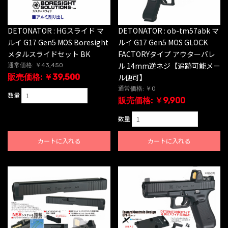
DETONATOR : HGスライド マ
DETONATOR : ob-tm57abk マ
ルイ G17 Gen5 MOS Boresight
ルイ G17 Gen5 MOS GLOCK
メタルスライドセット BK
FACTORYタイプ アウターバレ
ル 14mm逆ネジ【追跡可能メー
通常価格: ￥43,450
販売価格: ￥39,500
ル便可】
通常価格: ￥0
数量
販売価格: ￥9,900
数量
カートに入れる
カートに入れる