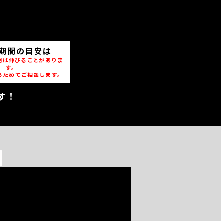
期間の目安は
期は伸びることがありま
す。
らためてご相談します。
す！