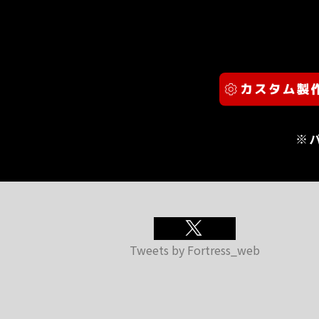
※
Tweets by Fortress_web