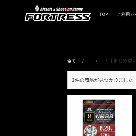
TOP
ご利用ガ
「【まとめ買いセ
全て
3件
の商品が見つかりました