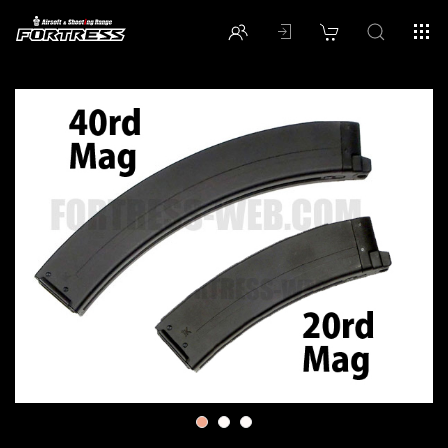
1
2
3