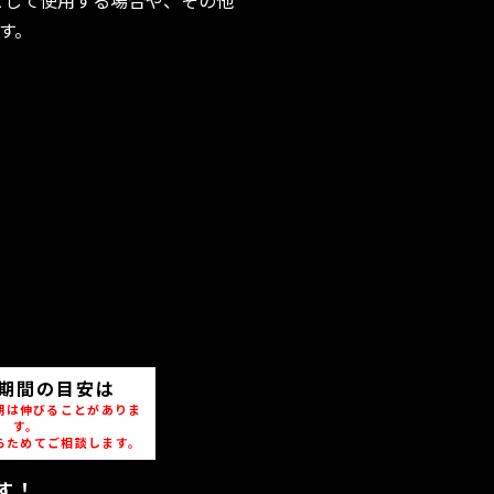
す。
期間の目安は
期は伸びることがありま
す。
らためてご相談します。
す！