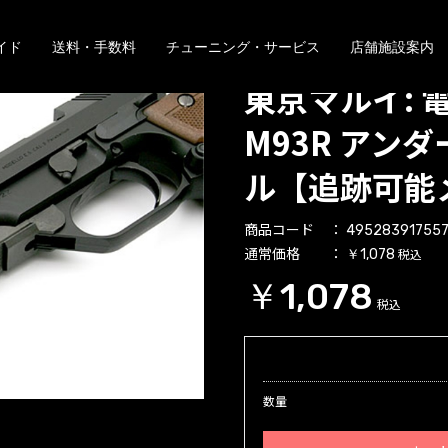
イド
送料・手数料
チューニング・サービス
店舗施設案内
東京マルイ: 電
M93R アン
ル【追跡可能
商品コード
495283917557
通常価格
税込
￥1,078
￥1,078
税込
数量