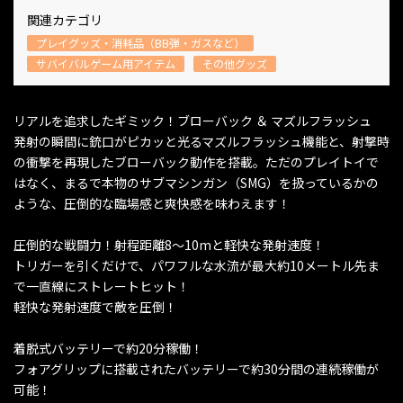
関連カテゴリ
プレイグッズ・消耗品（BB弾・ガスなど）
サバイバルゲーム用アイテム
その他グッズ
リアルを追求したギミック！ブローバック ＆ マズルフラッシュ
発射の瞬間に銃口がピカッと光るマズルフラッシュ機能と、射撃時
の衝撃を再現したブローバック動作を搭載。ただのプレイトイで
はなく、まるで本物のサブマシンガン（SMG）を扱っているかの
ような、圧倒的な臨場感と爽快感を味わえます！
圧倒的な戦闘力！射程距離8～10mと軽快な発射速度！
トリガーを引くだけで、パワフルな水流が最大約10メートル先ま
で一直線にストレートヒット！
軽快な発射速度で敵を圧倒！
着脱式バッテリーで約20分稼働！
フォアグリップに搭載されたバッテリーで約30分間の連続稼働が
可能！