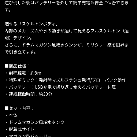
遊び倒した後はバッテリーを外して簡単充電＆安全に保管できま
す。
魅せる「スケルトンボディ」
内部のメカニズムや水の動きが透けて見えるフルスケルトン（透
明）デザイン。
さらに、ドラムマガジン風給水タンクが、ミリタリー感を限界ま
で引き立てます。
■商品仕様：
・射程距離：約8m
・特殊ギミック：発射時マズルフラシュ発行/ブローバック動作
・バッテリー：USB充電で繰り返し使えるバッテリー付属
・連続稼働時間：約30分
■セット内容：
・本体
・ドラムマガジン風給水タンク
・脱着式サイト
・マガジン型バッテリー