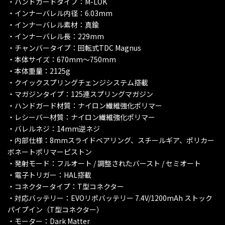
・ハンドガードタイプ：M-LOK
・インナーバレル内径：6.03mm
・インナーバレル素材：真鍮
・インナーバレル長：229mm
・チャンバータイプ：回転式TDC Magnus
・本体サイズ：670mm～750mm
・本体重量：2125g
・クイックスプリングチェンジシステム搭載
・マガジンタイプ：125連スプリングマガジン
・ハンドガード材質：ナイロン繊維強化ポリマー
・レシーバー材質：ナイロン繊維強化ポリマー
・バレルネジ：14mm逆ネジ
・内部仕様：8mmスライドベアリング、スチールギア、ポリカー
ボネートポリマーピストン
・発射モード：フルオート / 調整されたバースト / セミオート
・電子トリガー：HAL搭載
・コネクタータイプ：T型コネクター
・対応バッテリー：EVOリポバッテリー 7.4V/1200mAh ストック
パイプイン（T型コネクター）
・モーター：Dark Matter