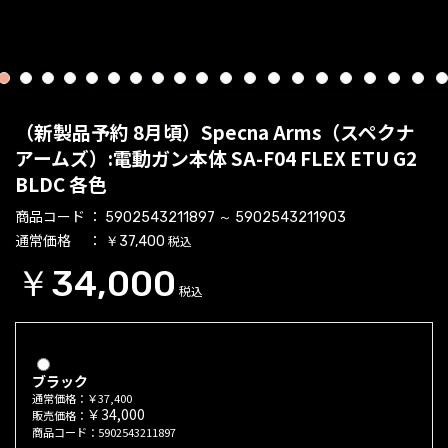
1
2
3
4
5
6
7
8
9
10
11
12
13
14
15
16
17
18
19
2
（新製品予約 8月頃）Specna Arms（スペクナ
アームズ）:電動ガン本体 SA-F04 FLEX ETU G2
BLDC 各色
商品コード
5902543211897 ～ 5902543211903
通常価格
税込
￥37,400
￥34,000
税込
ブラック
通常価格：￥37,400
￥34,000
販売価格：
商品コード：5902543211897