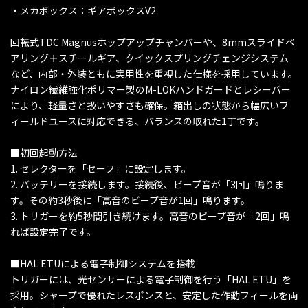
・メカボックス：ギアボックスV2
回転式TDC Magnusホップアップチャンバーや、8mmスライドベ
アリング＋スチールギア、クイックスプリングチェンジシステム
など、内部・外装ともに実用性を重視した仕様を採用しています。
ナイロン繊維強化ポリマー製のM-LOKハンドガードとレシーバー
により、軽量さと扱いやすさも確保。箱出しの状態から幅広いフ
ィールドユースに対応できる、バランスの取れた1丁です。
■初回起動方法
1. セレクターを「セーフ」に設定します。
2. バッテリーを接続します。接続後、ビープ音が「3回」鳴りま
す。その約3秒後に「高音のビープ音が1回」鳴ります。
3. トリガーを約5秒間引き続けます。高音のビープ音が「2回」鳴
れば設定完了です。
■HAL ETUによる電子制御システムを搭載
トリガーには、光センサーによる電子制御を行う「HAL ETU」を
採用。シャープで優れたレスポンスと、安定した作動フィールを両