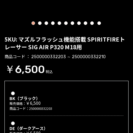
1
2
3
4
5
6
7
8
9
10
11
5KU: マズルフラッシュ機能搭載 SPIRITFIREト
レーサー SIG AIR P320 M18用
商品コード
2500000332203 ～ 2500000332210
￥6,500
税込
BK（ブラック）
￥6,500
販売価格：
商品コード：2500000332203
DE（ダークアース）