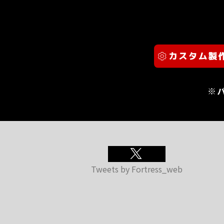
※
Tweets by Fortress_web