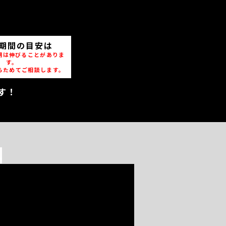
期間の目安は
期は伸びることがありま
す。
らためてご相談します。
す！