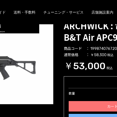
イド
送料・手数料
チューニング・サービス
店舗施設案内
ARCHWICK
B&T Air APC
商品コード
19987407672
通常価格
税込
￥58,300
￥53,000
税込
数量
カー