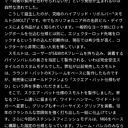
で「両者の長所を合わせられないか」という発想が生まれるのは
自然な流れでした。
こうして誕生したのが、究極のハイブリッド・リボルバー――“スモ
ルト(SMOLT)” です。中でもカリフォルニア州の名匠ビル・デイヴ
ィスによる作品がよく知られています。一般的なヨーク側にロッキ
ングボールを仕込む仕様とは別に、エジェクターロッド先端をロ
ックするという手の込んだ初期作は、現在では希少性が高く、コ
レクターから非常に高い人気を博しています。
スモルトは、ユーザーがS&WのKフレームを持ち込み、装着する
パイソンバレルの長さを指定して製作される、いわば完全受注ス
タイルのカスタムモデルでした。弊社が以前発売したスモルト
は、ラウンド・バットのKフレームをベースに製作したものです
が、発売後にはオールドファンより「スクエア・バット仕様もぜ
ひ」という声を多数いただきました。
そこで、スクエア・バット仕様のスモルトを製作しました。単
なるフレーム違いに留まらず、ワイド・ハンマー、ワイド・トリ
ガーへ変更し、グリップもオーバーサイズ・グリップを装着。往
年のクラシカルな雰囲気を強く打ち出した一挺に仕上げていま
す。さらに今回のステンレスフィニッシュモデルは、M66をベース
に構築した設定の仕様となっています。フレーム・バレルのみなら