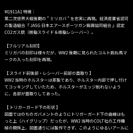
M1911A1 特徴：
第二次世界大戦後期の " ミリガバ " を忠実に再現。経済産業省認可
の製造組合『 JASG 日本エアースポーツガン振興協同組合 』認定
CO2ガス銃（樹脂スライド＆樹脂レシーバー）。
【フルリアル刻印】
ミリガバの刻印は様々だが、WW2 後期に見られたコルト跳ね馬マ
ークの入った刻印を再現。
【 スライド前後部・レシーバー前部の面取り 】
WW2 当時のホルスターは革製であり、ホルスター内部で押し付け
てコッキングしていたため、ホルスターがエッジ削れないよう
に、各部が面取りしてあった。
【 トリガーガード下の形状 】
図面ではのちのガバメントのようにトリガーガード下の曲線はも
っと上（ハイグリップ）だったが、WW2 当時のCOLT社の工作機
械の関係上、図面通りには製作できず、このようにゆるいアールに