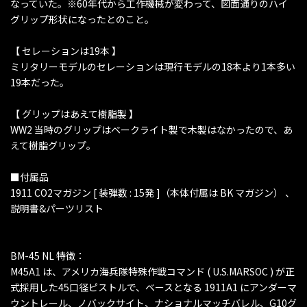
なっていた。※60年代から工作機械が変わって、図面通りのハイ
グリップ形状になったとのこと。
【 セレーションは19本 】
ミリタリーモデルのセレーションは現行モデルの18本より1本多い
19本だった。
【 グリップはあえて樹脂製 】
WW2 当時のグリップはベークライト製で木製はなかったので、あ
えて樹脂グリップ。
■付属品
1911 CO2マガジン [ 装弾数 : 15発 ]（本体付属は BK マガジン） 、
説明書&パーツリスト
BM-45 NL 特徴：
M45A1 は、アメリカ海兵隊特殊作戦コマンド ( U.S.MARSOC ) が正
式採用した45口径ピストルで、ベースとなる 1911A1 にアンダーマ
ウントレール、ノバックサイト、ナショナルマッチバレル、G10グ