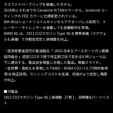
ラスファイバーブリップを装備したモデル。
2016年にそれまでの Cerakote のTANカラーから、Ionbond コー
ティングの FDE カラーに仕様変更されている。
BM-45はショートリコイルキャンセルアウターバレル採用で、ト
レーサー・サイレンサーを装着しても安静動作を実現。
BM45 NL は、1911 CO2マガジン Type-NLを標準装備（マグウェ
ルも装備）で作動安定性と装弾数を向上。
・経済産業省認可の製造組合『 JASG 日本エアースポーツガン振興
協同組合 』認定CO2ガス銃で改正銃刀法で定める0.98ジュール以
下に適合する、製品安全検査に合格した製品。樹脂スライド。
・低燃費・高耐久を実現したTANIO・KOBA CO2 バルブ(特許取得
済)を純正採用。ランニングコストを低減、初速がより安定し精度
が向上。
■付属品
1911 CO2マガジン Type-NL [ 装弾数 : 27発 ] 、説明書&パーツリス
ト