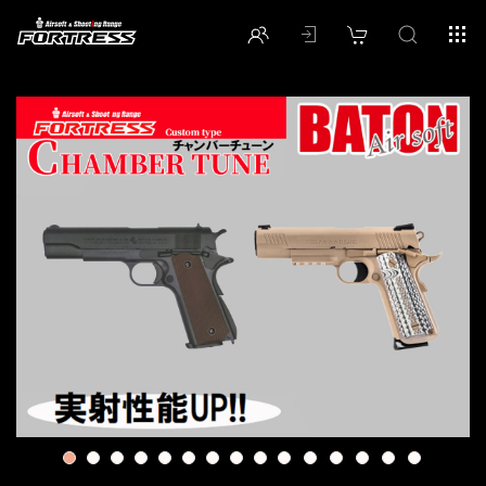
1
2
3
4
5
6
7
8
9
10
11
12
13
14
15