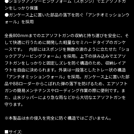
●ショックアブソービングフォーム（スポンジ）でエアソフトガ
ンをしっかり保護
●ガンケース上に置いた部品の落下を防ぐ「アンチオミッションウ
ォール」を採用
全長800mmまでのエアソフトガンの収納と持ち運びを安全に、そ
して快適に行うために開発した軽量なセミハードタイプのガンケ
ースです。 内部にはスポンジを無数の波のように立たせた「ショ
ックアブソービングフォーム」を採用。上下の挟み込みでエアソ
フトガンをしっかりと固定しズレを防ぐ構造のため、収納レイア
ウトを自由に決められます。外装は一段落としたトレー状の構造
「アンチオミッションウォール」を採用。ガンケース上に置いた部
品やBBローダーからこぼれた弾の落下を防げるため、エアソフト
ガンの簡易メンテナンスやローディング作業の際に便利です。ま
た、止水ジッパーにより急な雨などから大切なエアソフトガンを
守ります。
※本製品は水の侵入を完全に防ぐ構造ではございません。
■サイズ: