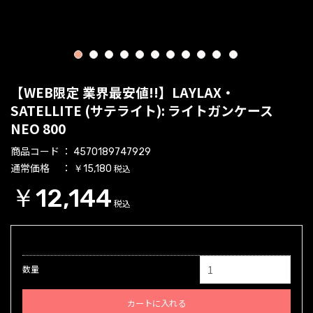
1
2
3
4
5
6
7
8
9
10
11
【WEB限定 業界最安値!!】LAYLAX・
SATELLITE (サテライト): ライトガンケース
NEO 800
商品コード
4570189747929
通常価格
税込
￥15,180
￥12,144
税込
数量
カートに入れる