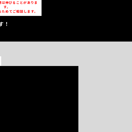
期は伸びることがありま
す。
らためてご相談します。
す！