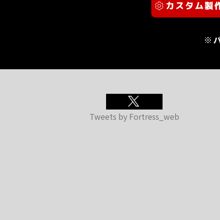
※
Tweets by Fortress_web