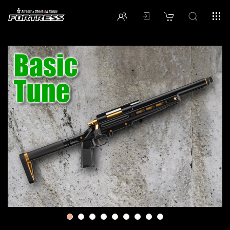
1
2
3
4
5
6
7
8
9