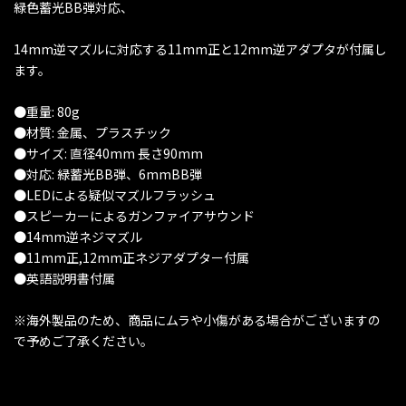
緑色蓄光BB弾対応、
14mm逆マズルに対応する11mm正と12mm逆アダプタが付属し
ます。
●重量: 80g
●材質: 金属、プラスチック
●サイズ: 直径40mm 長さ90mm
●対応: 緑蓄光BB弾、6mmBB弾
●LEDによる疑似マズルフラッシュ
●スピーカーによるガンファイアサウンド
●14mm逆ネジマズル
●11mm正,12mm正ネジアダプター付属
●英語説明書付属
※海外製品のため、商品にムラや小傷がある場合がございますの
で予めご了承ください。