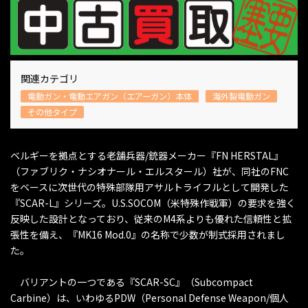
関連カテゴリ
電動ガン・電動エアガン（エアーガン）本体
海外製電動ガン
その他タイプ
ベルギーを拠点とする老舗兵器/銃器メーカー『FN HERSTAL』
（ファブリク・ナシオナール・エルスタール）社が、同社のFNC
をベースに次世代の特殊部隊用アサルトライフルとして開発した
『SCAR-L』シリーズ。U.S.SOCOM（米特殊作戦軍）の要求を強く
反映した設計となっており、従来のM4系よりも優れた信頼性と拡
張性を備え、『MK16 Mod.0』の名称で少数が制式採用されまし
た。
バリアントの一つである『SCAR-SC』（Subcompact
Carbine）は、いわゆるPDW（Personal Defense Weapon/個人