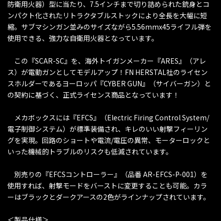
防衛用火器）型に当たり、7.5インチまで切り詰められた銃身とコ
ンパクト化されたリトラクタブルストックにより全長を大幅に短
縮。サブマシンガン並みのサイズながら5.56mmx45ライフル弾を
使用できる、強力な自衛用火器となっています。
この『SCAR-SC』を、海外トイガンメーカー『ARES』（アレ
ス）が電動ガンとしてモデルアップ！FN HERSTAL社のライセン
スホルダーであるヨーロッパ『CYBER GUN』（サイバーガン）と
の契約に基づく、正式ライセンス商品となっています！
メカボックスには『EFCS』（Electric Firing Control System/
電子制御システム）が標準装備され、キレのいい射撃フィーリン
グを実現。回路のショートや電流/電圧の異常、モーターロックと
いった機械的トラブルのリスクも低減されています。
別売りの『EFCSコントローラー』（品番 AR-EFCS-P-001）を
使用すれば、射撃モードをバーストに変更することも可能。カラ
ーはブラックとダークアースの2色がラインナップされています。
＜製品仕様＞