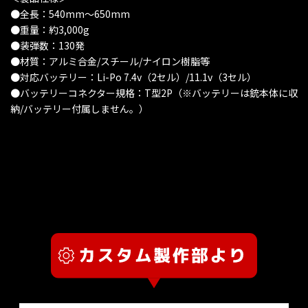
●全長：540mm〜650mm
●重量：約3,000g
●装弾数：130発
●材質：アルミ合金/スチール/ナイロン樹脂等
●対応バッテリー：Li-Po 7.4v（2セル）/11.1v（3セル）
●バッテリーコネクター規格：T型2P（※バッテリーは銃本体に収
納/バッテリー付属しません。）