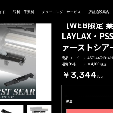
イド
送料・手数料
チューニング・サービス
店舗施設案内
【WEB限定 
LAYLAX・PS
ァーストシア
商品コード
4571443181411
通常価格
税込
￥4,180
￥3,344
税込
数量