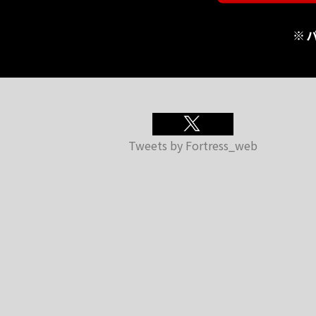
※
Tweets by Fortress_web