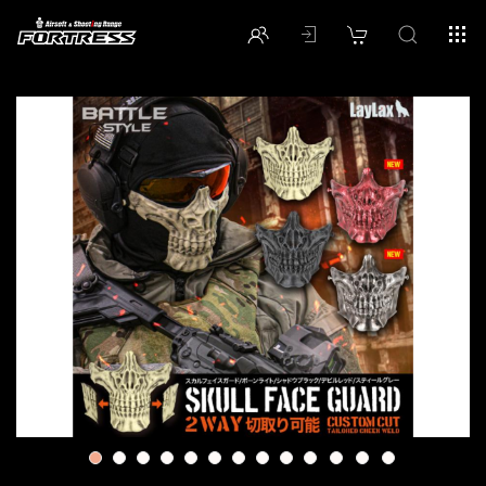
1
2
3
4
5
6
7
8
9
10
11
12
13