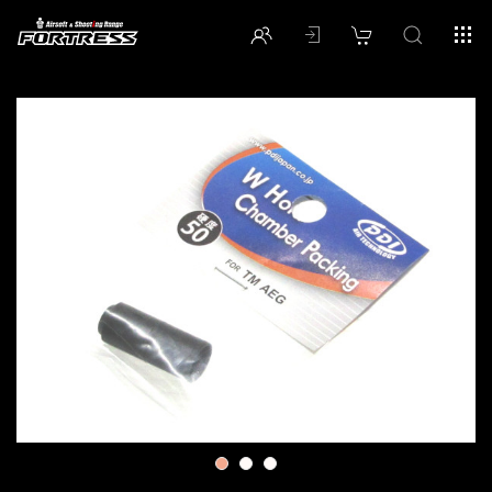
1
2
3