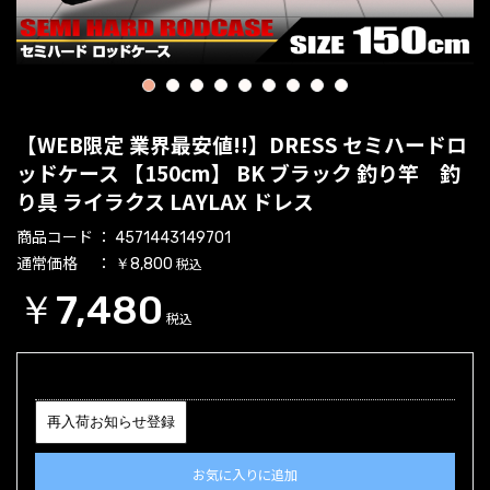
1
2
3
4
5
6
7
8
9
【WEB限定 業界最安値!!】DRESS セミハードロ
ッドケース 【150cm】 BK ブラック 釣り竿 釣
り具 ライラクス LAYLAX ドレス
商品コード
4571443149701
通常価格
税込
￥8,800
￥7,480
税込
再入荷お知らせ登録
お気に入りに追加