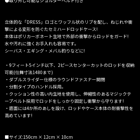
●取り外し可能なショルダーベルト付き
立体的な「DRESS」ロゴとワッフル状のリブを配し、ねじれや衝
撃による変形を防ぐたセミハードロッドケース!
本体はポリカーボネート生地で外部の衝撃からロッドをガード!
水や汚れに強くお手入れも容易です。
シーバス・エギング・メバル釣りなどに!
・9フィート5インチ以下、2ピースセンターカットのロッドを収納
可能(仕舞寸法1480まで)
・ダブルスライダー仕様のラウンドファスナー開閉
・分割タイプのハンドル採用。
・クッション性の高い内生地を使用し、伸縮性のあるマジックテ
ープベルト採用でロッドをしっかり固定し衝撃から守ります!
・底面には4か所のあしを設け、ロッドやケース本体の耐衝撃性を
高めています!
■サイズ:150cm × 12cm × 10cm