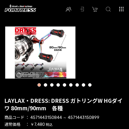
1
2
3
4
5
6
7
8
9
LAYLAX・DRESS: DRESS ガトリングW HGダイ
ワ 80mm/90mm 各種
商品コード
4571443150844 ～ 4571443150899
通常価格
税込
￥7,480