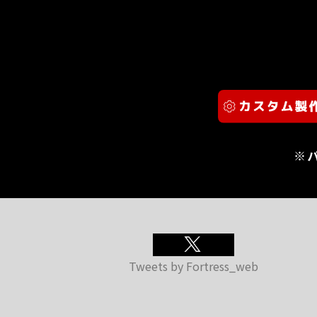
※
Tweets by Fortress_web