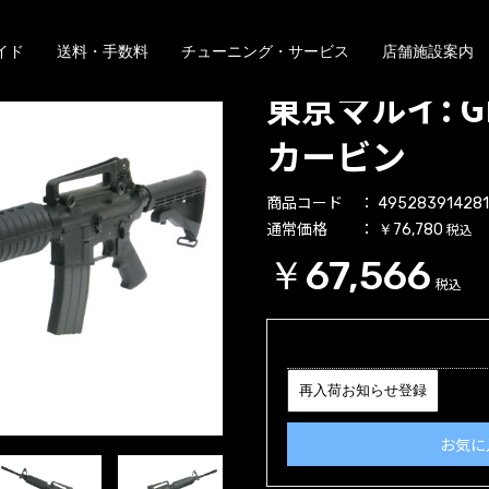
イド
送料・手数料
チューニング・サービス
店舗施設案内
東京マルイ: G
カービン
商品コード
49528391428
通常価格
税込
￥76,780
￥67,566
税込
再入荷お知らせ登録
お気に