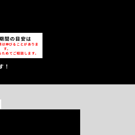
期間の目安は
期は伸びることがありま
す。
らためてご相談します。
す！