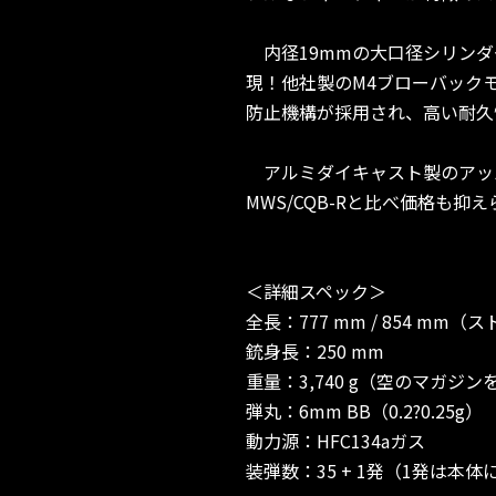
内径19mmの大口径シリンダ
現！他社製のM4ブローバック
防止機構が採用され、高い耐久
アルミダイキャスト製のアッパ
MWS/CQB-Rと比べ価格も
＜詳細スペック＞
全長：777 mm / 854 mm
銃身長：250 mm
重量：3,740 g（空のマガジ
弾丸：6mm BB（0.2?0.25g）
動力源：HFC134aガス
装弾数：35 + 1発（1発は本