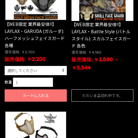
【WEB限定 業界最安値!!】
【WEB限定 業界最安値!!】
LAYLAX・GARUDA (ガルーダ):
LAYLAX・Battle Style (バトル
ハーフメッシュフェイスガード
スタイル): スカルフェイスガー
各種
ド 各色
通常価格: ￥2,750
通常価格: ￥4,180
販売価格: ￥2,200
販売価格: ￥2,880 ～
￥3,344
数量
カートに入れる
ただいま品切れ中です。