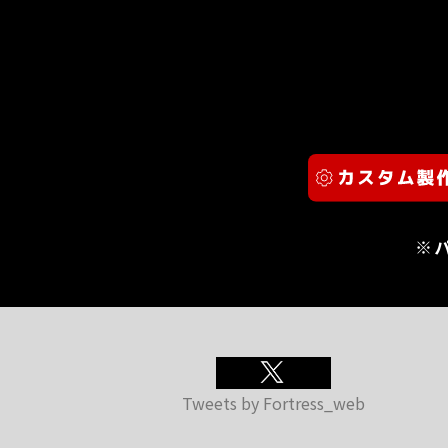
※
Tweets by Fortress_web