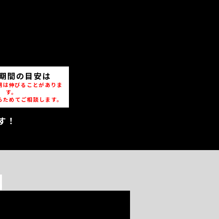
期間の目安は
期は伸びることがありま
す。
らためてご相談します。
す！